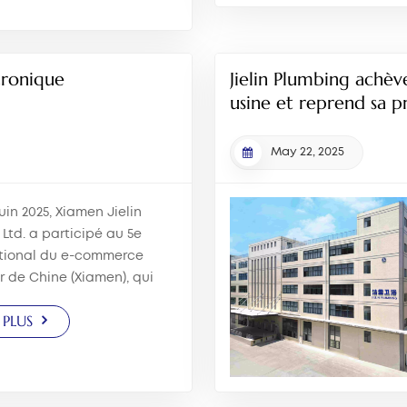
 et de produits pour
str...
tronique
Jielin Plumbing achè
usine et reprend sa p
May 22, 2025
uin 2025, Xiamen Jielin
 Ltd. a participé au 5e
ational du e-commerce
er de Chine (Xiamen), qui
 Centre international de
 PLUS
t d'expositions de Xiamen.
événement, nous avons