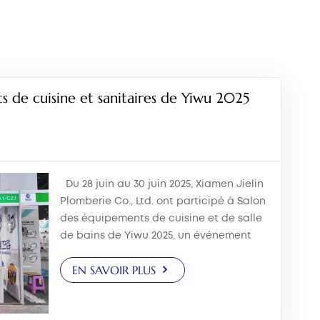
بالعربية
中文
هَوُسَ
 de cuisine et sanitaires de Yiwu 2025
Du 28 juin au 30 juin 2025, Xiamen Jielin
Plomberie Co., Ltd. ont participé à Salon
des équipements de cuisine et de salle
de bains de Yiwu 2025, un événement
destiné aux acheteurs, grossistes et
EN SAVOIR PLUS
distributeurs d'accessoires de salle de
bains. L'entrep...