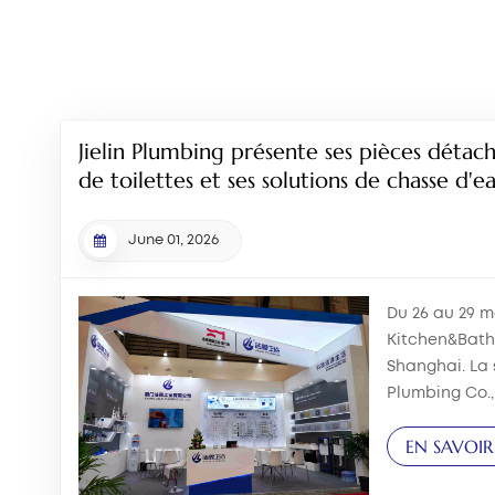
Jielin Plumbing présente ses pièces détac
de toilettes et ses solutions de chasse d'e
Kitchen&Bath China 2026.
June 01, 2026
Du 26 au 29 ma
Kitchen&Bath 
Shanghai. La 
Plumbing Co., 
stand E3A32, 
EN SAVOIR
gamme de pi
réservoirs de 