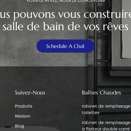
VOUS LE RÊVEZ, NOUS LE CONCEVONS
us pouvons vous construire
salle de bain de vos rêves
Schedule A Chat
Suivez-Nous
Balises Chaudes
Produits
robinet de remplissage
toilettes
Maison
robinet de remplissage 
Blog
à flotteur double carré