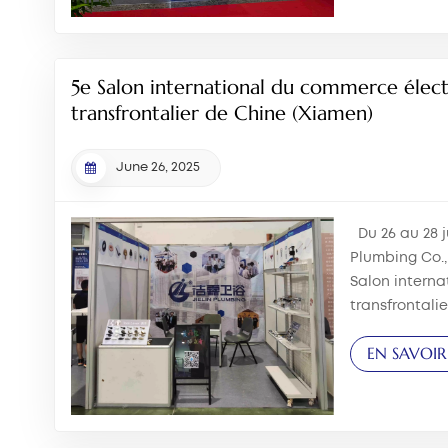
remplacement
réservoirs enca
5e Salon international du commerce élec
transfrontalier de Chine (Xiamen)
June 26, 2025
Du 26 au 28 j
Plumbing Co.,
Salon intern
transfrontali
s'est tenu au
EN SAVOIR
conférences e
Lors de cet 
pr&ea...