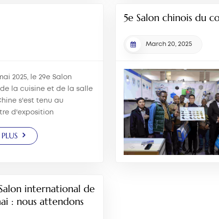
5e Salon chinois du c
March 20, 2025
ai 2025, le 29e Salon
de la cuisine et de la salle
hine s'est tenu au
re d'exposition
 de Shanghai. Xiamen Jielin
 PLUS
try Co., Ltd. y a participé
es dernières innovations
 Salon international de
hai : nous attendons
025