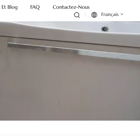
 Et Blog
FAQ
Contactez-Nous
Français
English
Français
Deutsch
Italiano
Русский
Español
Português