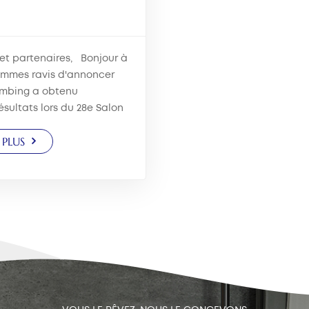
 et partenaires, Bonjour à
ommes ravis d'annoncer
umbing a obtenu
ésultats lors du 28e Salon
de la cuisine et de la salle
 PLUS
hanghai, qui s'est tenu du
2024 au Nouveau Centre
.