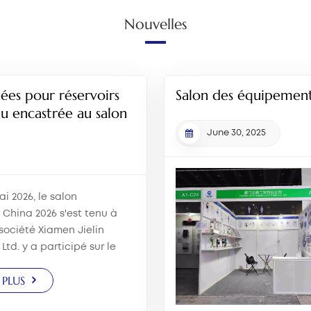
Nouvelles
hées pour réservoirs
Salon des équipements
au encastrée au salon
June 30, 2025
i 2026, le salon
China 2026 s'est tenu à
société Xiamen Jielin
Ltd. y a participé sur le
présentant une large
 PLUS
èces détachées pour
toilettes, de solutions de