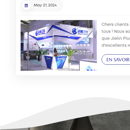
May 27, 2024
Chers clients
tous ! Nous s
que Jielin Pl
d'excellents r
international 
EN SAVOIR
de bains de S
14 au 17 mai 
d'exposition i..