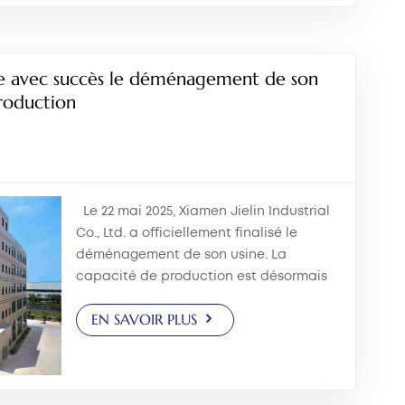
ve avec succès le déménagement de son
roduction
Le 22 mai 2025, Xiamen Jielin Industrial
Co., Ltd. a officiellement finalisé le
déménagement de son usine. La
capacité de production est désormais
en constante reprise. Il s'agit du
EN SAVOIR PLUS
deuxième déménagement majeur
depuis la création...