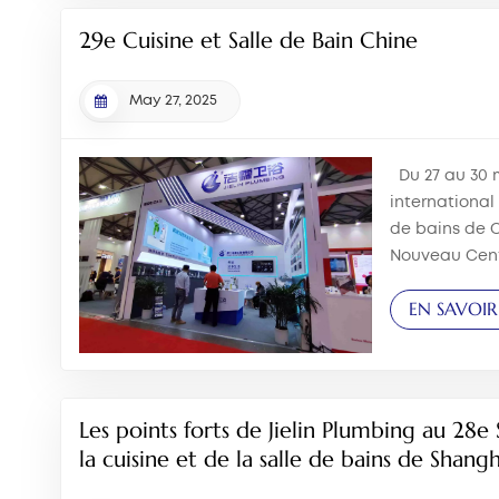
29e Cuisine et Salle de Bain Chine
May 27, 2025
Du 27 au 30 m
international 
de bains de C
Nouveau Cent
international
EN SAVOIR
Plumbing Indus
et présenté s
produi...
Les points forts de Jielin Plumbing au 28e
la cuisine et de la salle de bains de Shang
avec impatience de nous retrouver en 2