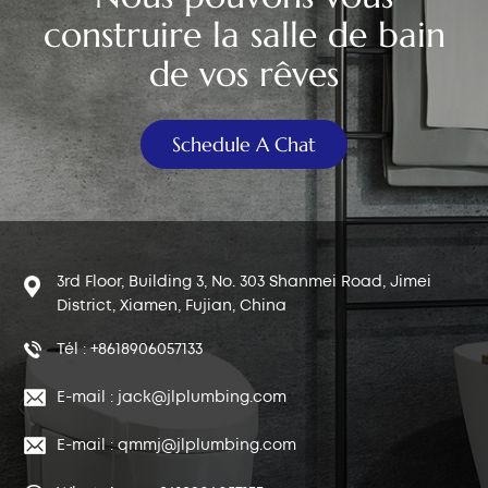
construire la salle de bain
中文
de vos rêves
هَوُسَ
Schedule A Chat
3rd Floor, Building 3, No. 303 Shanmei Road, Jimei
District, Xiamen, Fujian, China
Tél : +8618906057133
E-mail : jack@jlplumbing.com
E-mail : qmmj@jlplumbing.com