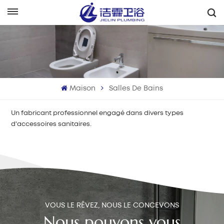
Français
English
Français
Maison
Salles De Bains
Deutsch
Un fabricant professionnel engagé dans divers types
Italiano
d'accessoires sanitaires.
Русский
Español
Português
VOUS LE RÊVEZ, NOUS LE CONCEVONS
بالعربية
Nous pouvons vous