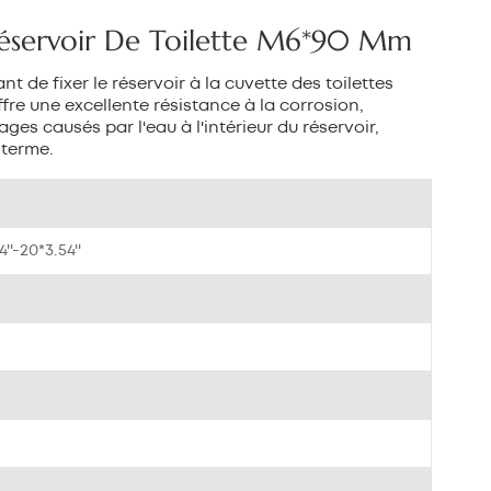
بالعربية
éservoir De Toilette M6*90 Mm
中文
t de fixer le réservoir à la cuvette des toilettes
ffre une excellente résistance à la corrosion,
هَوُسَ
es causés par l'eau à l'intérieur du réservoir,
 terme.
''-20*3.54''