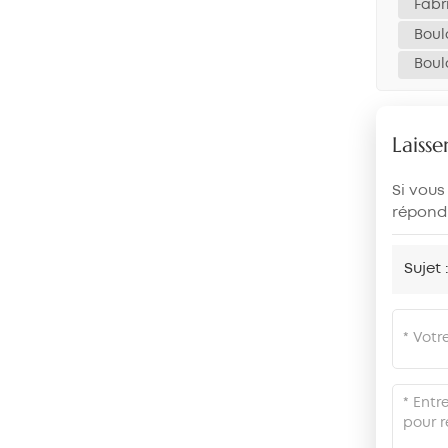
Fabr
Boul
Boul
Laiss
Si vous
répondr
Sujet 