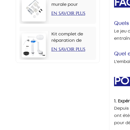
FA
murale pour
toilettes M12 x 70
EN SAVOIR PLUS
mm
Quels 
Le jeu 
Kit complet de
entraîn
réparation de
réservoir de toilette
EN SAVOIR PLUS
avec bouton latéral
Quel e
de 2 pouces
L'embal
PO
1. Expé
Depuis
ont été
pour dé