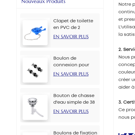
Nouveaux Produits
Notre p
continu
et pres
Clapet de toilette
L'utili
en PVC de 2
pouces, plusieurs
la sati
EN SAVOIR PLUS
couleurs
2. Serv
Nous pr
Boulon de
concept
connexion pour
réservoir de toilette
couleur
EN SAVOIR PLUS
M6*90 mm
créer 
aider à
Bouton de chasse
3. Cert
d'eau simple de 38
mm pour chaîne
Ce prod
EN SAVOIR PLUS
nous p
Boulons de fixation