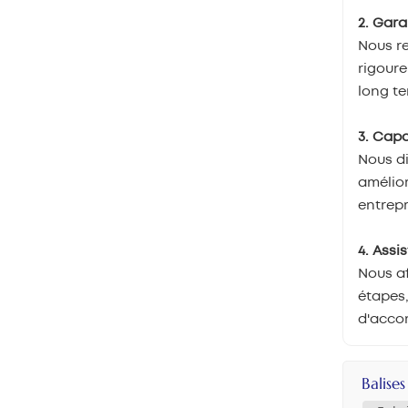
2. Gara
Nous re
rigoure
long te
3. Cap
Nous di
amélior
entrepr
4. Assi
Nous af
étapes,
d'accom
Balise