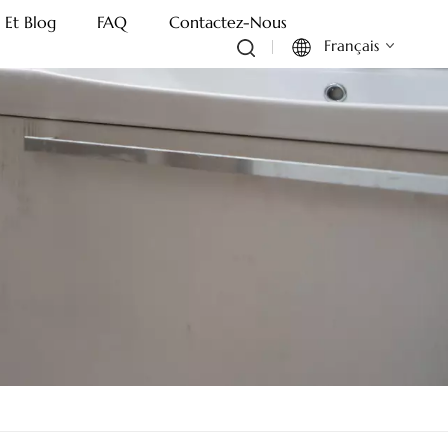
 Et Blog
FAQ
Contactez-Nous
Français
English
Français
Deutsch
Italiano
Русский
Español
Português