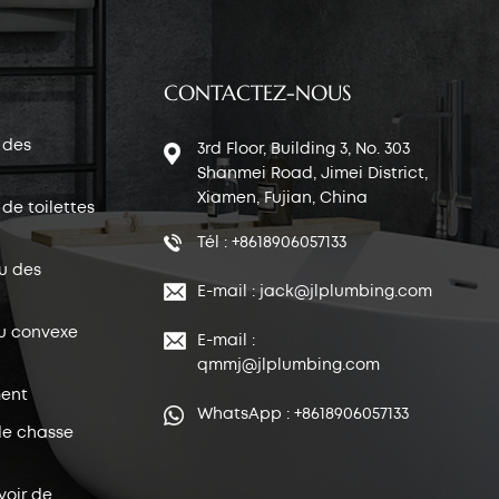
CONTACTEZ-NOUS
 des
3rd Floor, Building 3, No. 303
Shanmei Road, Jimei District,
Xiamen, Fujian, China
de toilettes
Tél : +8618906057133
u des
E-mail : jack@jlplumbing.com
u convexe
E-mail :
qmmj@jlplumbing.com
ent
WhatsApp : +8618906057133
de chasse
voir de