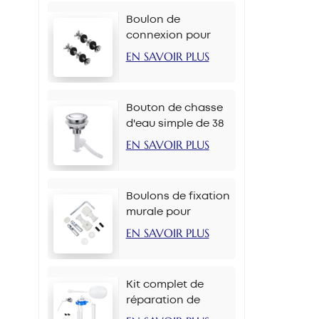
Boulon de
connexion pour
réservoir de toilette
EN SAVOIR PLUS
M6*90 mm
Bouton de chasse
d'eau simple de 38
mm pour chaîne
EN SAVOIR PLUS
Boulons de fixation
murale pour
toilettes M12 x 70
EN SAVOIR PLUS
mm
Kit complet de
réparation de
réservoir de toilette