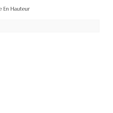
بالعربية
le En Hauteur
中文
هَوُسَ