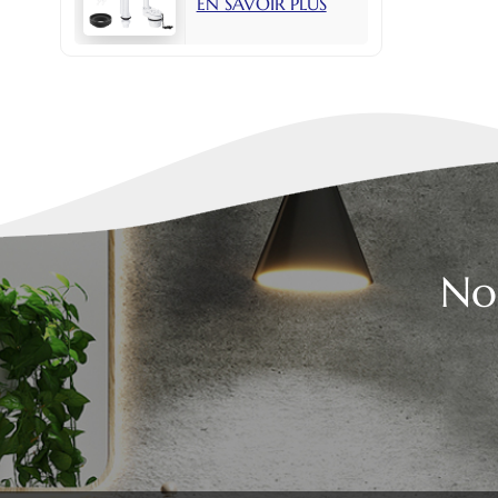
EN SAVOIR PLUS
avec bouton latéral
de 2 pouces
No