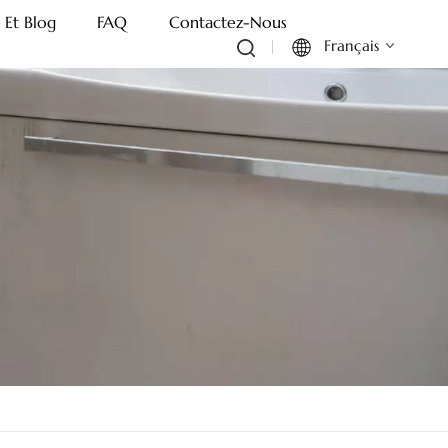
 Et Blog
FAQ
Contactez-Nous
Français
English
Français
Deutsch
Italiano
Русский
Español
Português