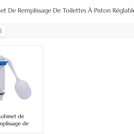
et De Remplissage De Toilettes À Piston Réglab
Robinet de
mplissage de
ettes à piston