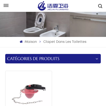
Français
English
Français
Maison
Clapet Dans Les Toilettes
Deutsch
Italiano
CATÉGORIES DE PRODUITS
Русский
Español
Português
بالعربية