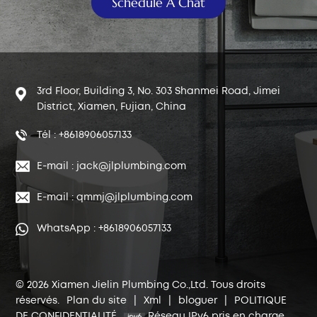
Schedule A Chat
3rd Floor, Building 3, No. 303 Shanmei Road, Jimei
District, Xiamen, Fujian, China
Tél : +8618906057133
E-mail : jack@jlplumbing.com
E-mail : qmmj@jlplumbing.com
WhatsApp : +8618906057133
© 2026 Xiamen Jielin Plumbing Co.,Ltd. Tous droits
réservés.
Plan du site
|
Xml
|
bloguer
|
POLITIQUE
DE CONFIDENTIALITÉ
Réseau IPv6 pris en charge