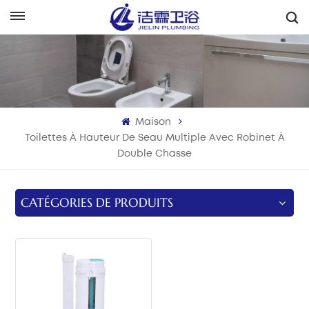
Français
English
Français
Maison
Deutsch
Toilettes À Hauteur De Seau Multiple Avec Robinet À
Double Chasse
Italiano
Русский
CATÉGORIES DE PRODUITS
Español
Português
بالعربية