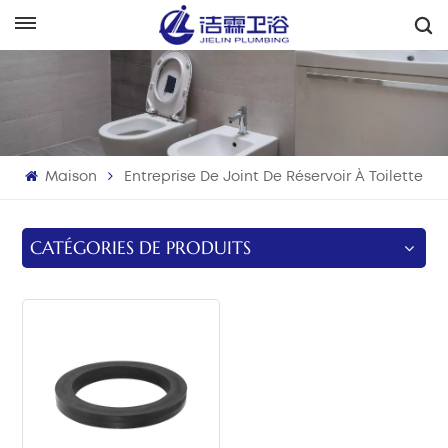
Français
English
Français
Maison
Entreprise De Joint De Réservoir À Toilette
Deutsch
Italiano
CATÉGORIES DE PRODUITS
Русский
Español
Português
بالعربية