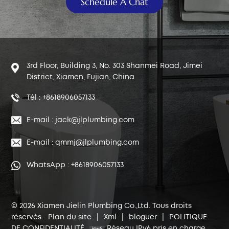
Schedule A Chat
3rd Floor, Building 3, No. 303 Shanmei Road, Jimei
District, Xiamen, Fujian, China
Tél : +8618906057133
E-mail : jack@jlplumbing.com
E-mail : qmmj@jlplumbing.com
WhatsApp : +8618906057133
© 2026 Xiamen Jielin Plumbing Co.,Ltd. Tous droits
réservés.
Plan du site
|
Xml
|
bloguer
|
POLITIQUE
DE CONFIDENTIALITÉ
Réseau IPv6 pris en charge