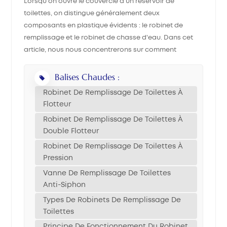
Lorsqu'on ouvre le couvercle d'un réservoir de
toilettes, on distingue généralement deux
中文
composants en plastique évidents : le robinet de
remplissage et le robinet de chasse d'eau. Dans cet
هَوُسَ
article, nous nous concentrerons sur comment
fonctionne une vanne de remplissage de toilettesSa
fonction principale est de contrôler l'eau entrant dans
Balises Chaudes :
le réservoir et de l'arrêter au bon moment, en veillant à
Robinet De Remplissage De Toilettes À
ce qu'après chaque chasse d'eau, le réservoir se
Flotteur
remplisse rapidement et régulièrement jusqu'au
Robinet De Remplissage De Toilettes À
niveau d'eau défini. Fonctions de base d'un robinet de
Double Flotteur
remplissage de toilettes Les fonctions principales
Robinet De Remplissage De Toilettes À
d'une vanne de remplissage sont : Ouvrir rapidement
Pression
après le rinçage pour laisser entrer l'eau fraîche dans
le réservoir. Arrêt automatique lorsque le niveau d'eau
Vanne De Remplissage De Toilettes
atteint la hauteur définie pour éviter tout
Anti-Siphon
débordement. Gardez chaque remplissage cohérent
Types De Robinets De Remplissage De
pour économiser l'eau. Types courants de robinets de
Toilettes
remplissage de toilettes Robinet de remplissage de
Principe De Fonctionnement Du Robinet