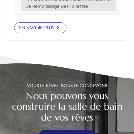
toilettes à flotteur – Utilise un levier relié à une bille
De Remplissage Des Toilettes
flottante. Le flotteur monte et descend avec le niveau
d'eau pour contrôler la vanne. Ce système prend plus
de place, mais fonctionne mieux dans les
EN SAVOIR PLUS
environnements à faible pression d'eau. Robinet de
remplissage de toilettes à double flotteur – Utilise
deux flotteurs pour déclencher l'arrêt. Sa conception
est plus compacte et peu encombrante. Robinet de
remplissage de toilettes à pression – Détecte les
variations de pression de l'eau à l'intérieur du réservoir
pour contrôler l'arrêt. Ce modèle est le plus compact
et s'adapte aux espaces restreints. Principe de
VOUS LE RÊVEZ, NOUS LE CONCEVONS
fonctionnement du robinet de remplissage des
Nous pouvons vous
toilettes 1. Robinet de remplissage de toilettes à
construire la salle de bain
flotteur Étape de rinçage : En appuyant sur le bouton
de chasse d'eau, la valve de chasse s'ouvre et l'eau du
de vos rêves
réservoir s'écoule dans la cuvette des toilettes. Début
de recharge : Lorsque le niveau d'eau baisse, la bille
flottante descend, déplaçant le levier et ouvrant