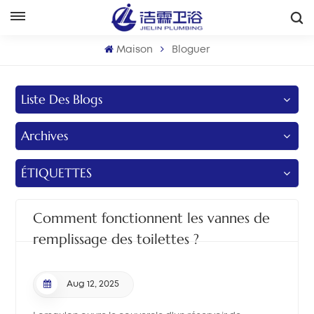
Français
Maison
Bloguer
English
Liste Des Blogs
Français
Archives
Deutsch
Italiano
ÉTIQUETTES
Русский
Comment fonctionnent les vannes de
Español
remplissage des toilettes ?
Português
Aug 12, 2025
بالعربية