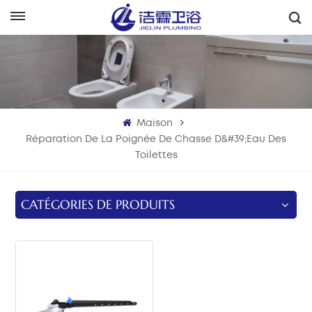
Français
English
Français
Maison
Deutsch
Réparation De La Poignée De Chasse D&#39;eau Des
Toilettes
Italiano
Русский
CATÉGORIES DE PRODUITS
Español
Português
بالعربية