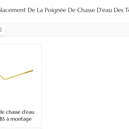
acement De La Poignée De Chasse D'eau Des To
de chasse d'eau
BS à montage
éral avec tige