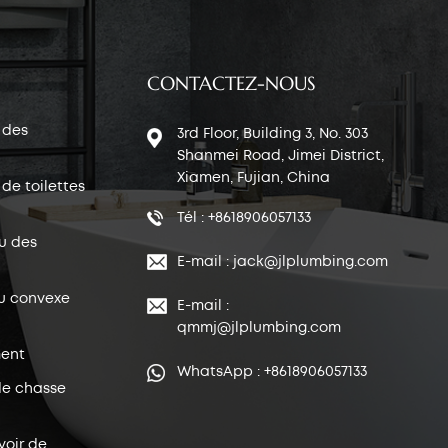
CONTACTEZ-NOUS
 des
3rd Floor, Building 3, No. 303
Shanmei Road, Jimei District,
Xiamen, Fujian, China
de toilettes
Tél : +8618906057133
u des
E-mail : jack@jlplumbing.com
u convexe
E-mail :
qmmj@jlplumbing.com
ent
WhatsApp : +8618906057133
de chasse
voir de