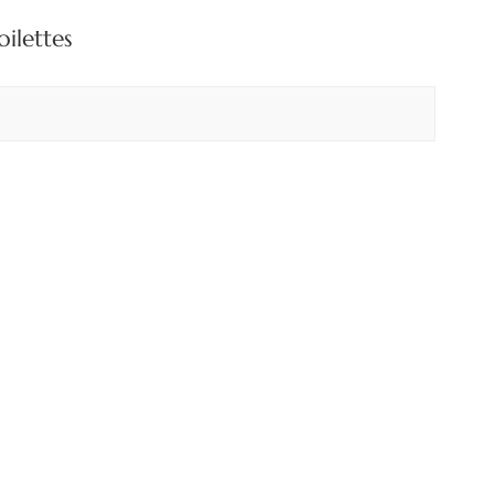
بالعربية
ilettes
中文
هَوُسَ