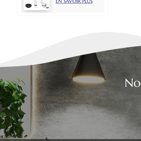
EN SAVOIR PLUS
avec bouton latéral
de 2 pouces
No