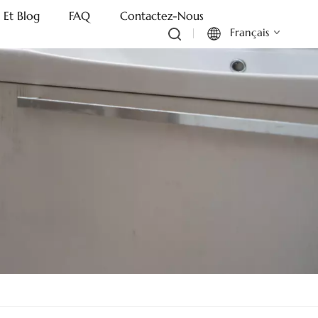
 Et Blog
FAQ
Contactez-Nous
Français
English
Français
Deutsch
Italiano
Русский
Español
Português