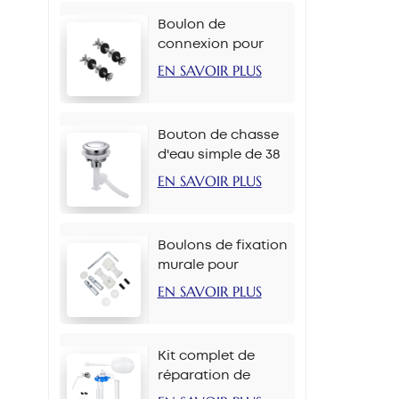
Boulon de
connexion pour
réservoir de toilette
EN SAVOIR PLUS
M6*90 mm
Bouton de chasse
d'eau simple de 38
mm pour chaîne
EN SAVOIR PLUS
Boulons de fixation
murale pour
toilettes M12 x 70
EN SAVOIR PLUS
mm
Kit complet de
réparation de
réservoir de toilette