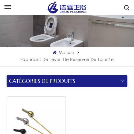
Français
English
Français
Maison
Deutsch
Fabricant De Levier De Réservoir De Toilette
Italiano
CATÉGORIES DE PRODUITS
Русский
Español
Português
بالعربية